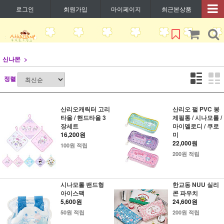
로그인
회원가입
마이페이지
최근본상품
신나몬
정렬
산리오캐릭터 고리
산리오 펄 PVC 봉
타올 / 핸드타올 3
제필통 / 시나모롤 /
장세트
마이멜로디 / 쿠로
16,200원
미
22,000원
100원 적립
200원 적립
시나모롤 밴드형
한교동 NUU 실리
아이스팩
콘 파우치
5,600원
24,600원
50원 적립
200원 적립