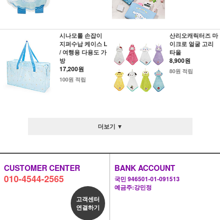
시나모롤 손잡이
산리오캐릭터즈 마
지퍼수납 케이스 L
이크로 얼굴 고리
/ 여행용 다용도 가
타올
방
8,900원
17,200원
80원 적립
100원 적립
더보기 ▼
CUSTOMER CENTER
BANK ACCOUNT
010-4544-2565
국민 946501-01-091513
예금주:강민정
고객센터
연결하기