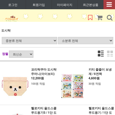
로그인
회원가입
마이페이지
최근본상품
도시락
정렬
코리락쿠마 도시락
키티 줄줄이 보냉
주머니(아이보리)
제 / 6연팩
12,200원
4,600원
100원 적립
30원 적립
헬로키티 올드스쿨
헬로키티 올드스쿨
푸드용기S / 1단 도
푸드용기 / 1단 도