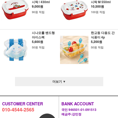
시락 / 430ml
시락 M 550ml
9,000원
10,500원
90원 적립
100원 적립
시나모롤 밴드형
한교동 다용도 간
아이스팩
식꽂이 4p
5,600원
5,200원
50원 적립
50원 적립
더보기 ▼
CUSTOMER CENTER
BANK ACCOUNT
010-4544-2565
국민 946501-01-091513
예금주:강민정