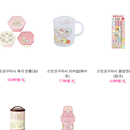
밋코구라시 육각 찬통(3p)
스밋코구라시 프라컵(화이
스밋코구라시 몽당연
트)
(핑크)
10,800원
7,700원
4,400원