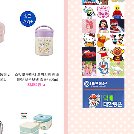
돔형 2
스밋코구라시 토끼의정원 초
0ML
경량 보온보냉 죽통/ 300ml
32,880원