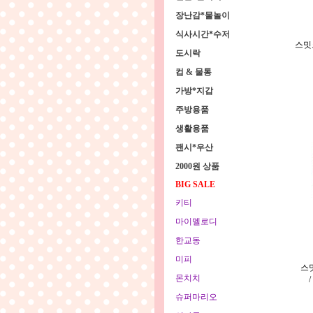
장난감*물놀이
식사시간*수저
스밋
도시락
컵 & 물통
가방*지갑
주방용품
생활용품
팬시*우산
2000원 상품
BIG SALE
키티
마이멜로디
한교동
미피
스
몬치치
슈퍼마리오