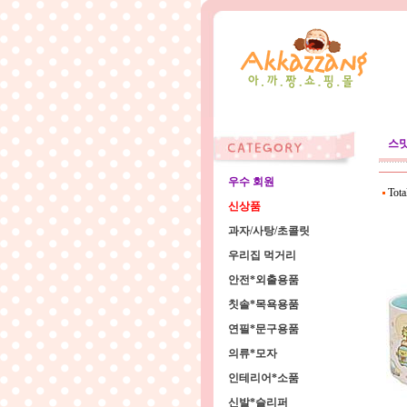
스
우수 회원
Tota
신상품
과자/사탕/초콜릿
우리집 먹거리
안전*외출용품
칫솔*목욕용품
연필*문구용품
의류*모자
인테리어*소품
신발*슬리퍼