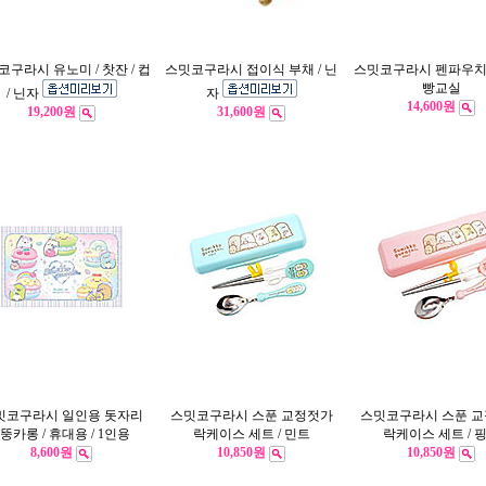
코구라시 유노미 / 찻잔 / 컵
스밋코구라시 접이식 부채 / 닌
스밋코구라시 펜파우치 /
빵교실
/ 닌자
자
14,600원
19,200원
31,600원
밋코구라시 일인용 돗자리
스밋코구라시 스푼 교정젓가
스밋코구라시 스푼 
/ 뚱카롱 / 휴대용 / 1인용
락케이스 세트 / 민트
락케이스 세트 / 
8,600원
10,850원
10,850원