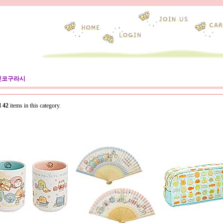
밋코구라시
l
42
items in this category.