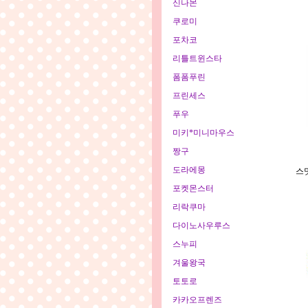
신나몬
쿠로미
포차코
리틀트윈스타
폼폼푸린
프린세스
푸우
미키*미니마우스
짱구
도라에몽
스
포켓몬스터
리락쿠마
다이노사우루스
스누피
겨울왕국
토토로
카카오프렌즈