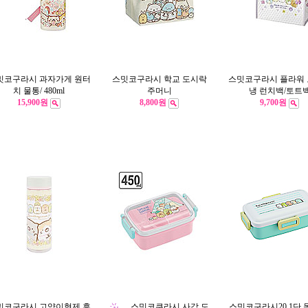
밋코구라시 과자가게 원터
스밋코구라시 학교 도시락
스밋코구라시 플라워
치 물통/ 480ml
주머니
냉 런치백/토트
15,900원
8,800원
9,700원
밋코구라시 고양이형제 휴
스밋코쿠라시 사각 도
스밋코구라시20 1단 