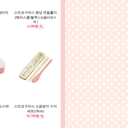
원터치
스밋코구라시 몽당 연필홀더
(해피스쿨/블루)
(상품리뷰:4
개 )
4,200원
도시락
스밋코구라시 소음방지 수저
세트(18cm)
10,700원