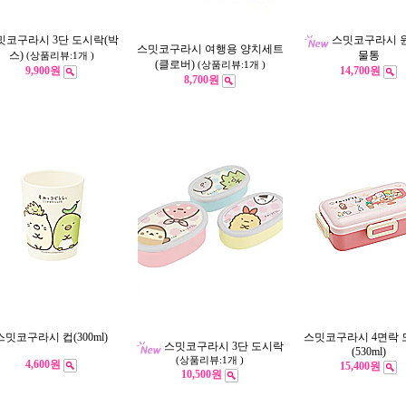
밋코구라시 3단 도시락(박
스밋코구라시 
스밋코구라시 여행용 양치세트
스)
물통
(상품리뷰:1개 )
(클로버)
(상품리뷰:1개 )
9,900원
14,700원
8,700원
스밋코구라시 컵(300ml)
스밋코구라시 4면락 
스밋코구라시 3단 도시락
(530ml)
(상품리뷰:1개 )
4,600원
15,400원
10,500원