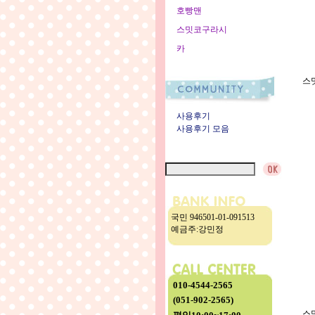
호빵맨
스밋코구라시
카
스
사용후기
사용후기 모음
국민 946501-01-091513
예금주:강민정
010-4544-2565
(051-902-2565)
스