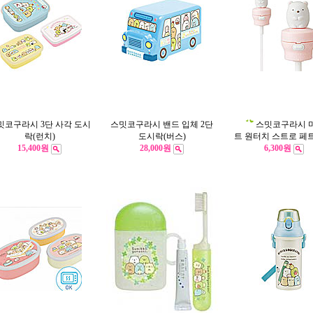
밋코구라시 3단 사각 도시
스밋코구라시 밴드 입체 2단
스밋코구라시 
락(런치)
도시락(버스)
트 원터치 스트로 페
15,400원
28,000원
6,300원