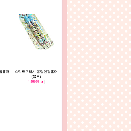
필홀더
스밋코구라시 몽당연필홀더
(블루)
4,400원