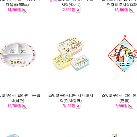
대물통(400ml)
시락(450ml)
면결착 도시락(530m
11,200원
12,800원
15,400원
밋코쿠라시 멜라민 나눔접
스밋코구라시 3단 사각 도시
스밋코구라시 고리 
시(식판)
락(런치/핑크)
(연필)
10,780원
15,400원
5,600원