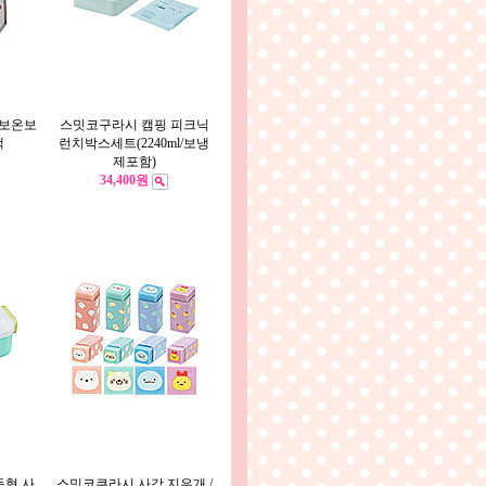
 보온보
스밋코구라시 캠핑 피크닉
백
런치박스세트(2240ml/보냉
제포함)
34,400원
돔형 사
스밋코쿠라시 사각 지우개 /