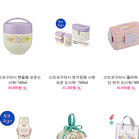
밋코구라시 핸들형 보온도
스밋코구라시 토끼정원 스텐
스밋코구라시 플라워 
시락/ 540ml
보온 도시락 / 560ml
단 런치 도시락/ 60
36,000원
41,580원
16,940원