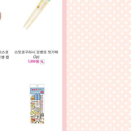
마스코
스밋코구라시 오벤또 젓가락
(2p)
트병 캡
5,800원