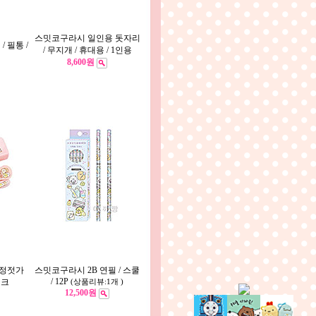
스밋코구라시 일인용 돗자리
 필통 /
/ 무지개 / 휴대용 / 1인용
8,600원
교정젓가
스밋코구라시 2B 연필 / 스쿨
/ 12P
핑크
(상품리뷰:1개 )
12,500원