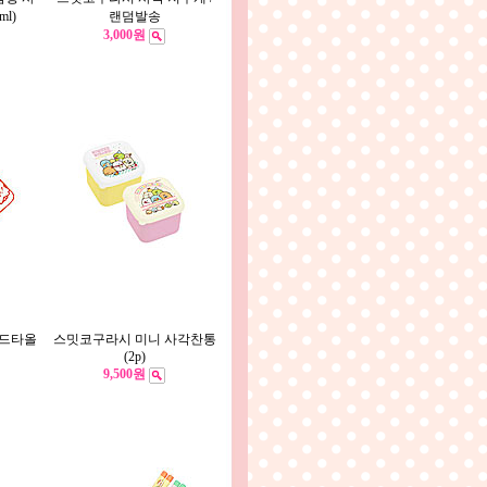
l)
랜덤발송
3,000원
핸드타올
스밋코구라시 미니 사각찬통
(2p)
9,500원