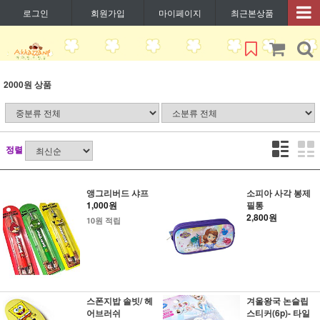
로그인
회원가입
마이페이지
최근본상품
2000원 상품
정렬
앵그리버드 샤프
소피아 사각 봉제
1,000원
필통
2,800원
10원 적립
스폰지밥 솔빗/ 헤
겨울왕국 논슬립
어브러쉬
스티커(6p)- 타일