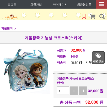
로그인
회원가입
마이페이지
최근본상품
겨울왕국
겨울왕국 기능성 크로스백(스카이)
32,000
상품가
원
적립금
300원
관련상품
배송비
(조건)
지역별
겨울왕국 기능성 크로스백(스
카이)
32,000
원
+1
-1
32,000
원
총 상품 금액