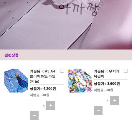
관련상품
겨울왕국 A3 A4
겨울왕국 무지개
클리어화일/파일
목걸이
(퍼플)
상품가 : 3,600원
상품가 : 4,200원
적립금 : 30원
적립금 : 40원