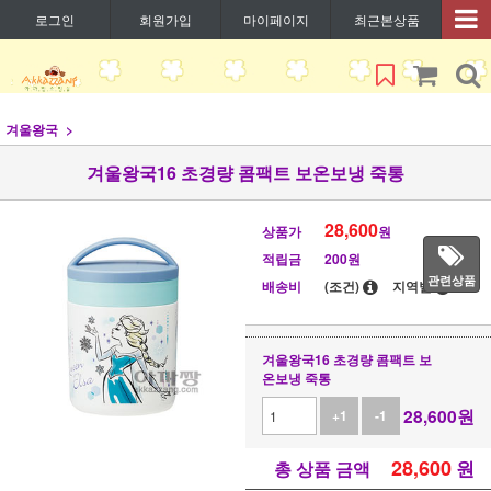
로그인
회원가입
마이페이지
최근본상품
겨울왕국
겨울왕국16 초경량 콤팩트 보온보냉 죽통
28,600
상품가
원
적립금
200원
관련상품
배송비
(조건)
지역별
겨울왕국16 초경량 콤팩트 보
온보냉 죽통
28,600
원
+1
-1
28,600
원
총 상품 금액