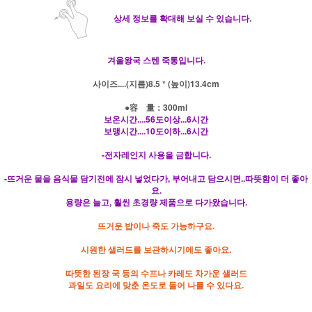
상세 정보를 확대해 보실 수 있습니다.
겨울왕국 스텐 죽통입니다.
사이즈....(지름)8.5 * (높이)13.4cm
●容 量：300ml
보온시간....56도이상...6시간
보맹시간....10도이하...6시간
-전자레인지 사용을 금합니다.
-뜨거운 물을 음식물 담기전에 잠시 넣었다가, 부어내고 담으시면..따뜻함이 더 좋아
요.
용량은 늘고, 훨씬 초경량 제품으로 다가왔습니다.
뜨거운 밥이나 죽도 가능하구요.
시원한 샐러드를 보관하시기에도 좋아요.
따뜻한
된장 국
등
의
수프나
카레
도
차가운 샐러드
과일
도 요리
에 맞춘
온도로
들어 나를 수 있다
요.