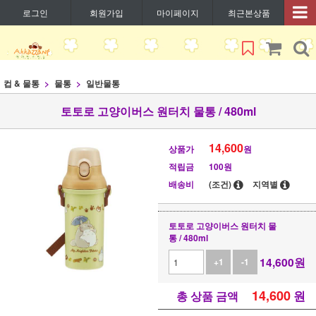
로그인
회원가입
마이페이지
최근본상품
컵 & 물통
물통
일반물통
토토로 고양이버스 원터치 물통 / 480ml
14,600
상품가
원
적립금
100원
배송비
(조건)
지역별
토토로 고양이버스 원터치 물
통 / 480ml
14,600
원
+1
-1
14,600
원
총 상품 금액